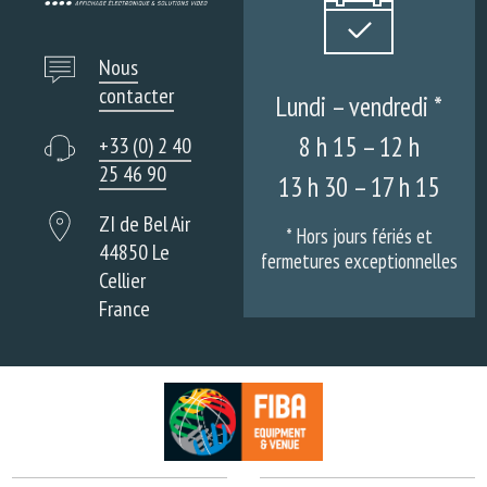
Nous
contacter
Lundi – vendredi *
8 h 15 – 12 h
+33 (0) 2 40
25 46 90
13 h 30 – 17 h 15
ZI de Bel Air
* Hors jours fériés et
44850 Le
fermetures exceptionnelles
Cellier
France