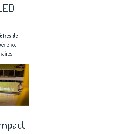
 LED
ètres de
périence
naires.
impact