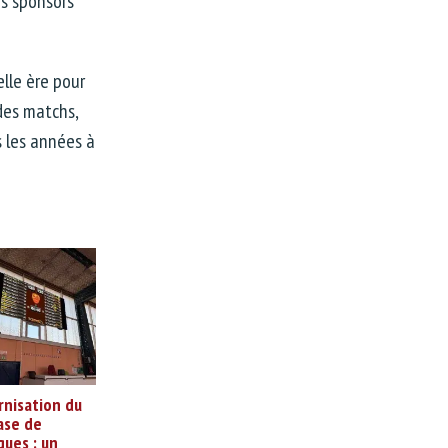
es sponsors
lle ère pour
 des matchs,
 les années à
nisation du
se de
gues : un