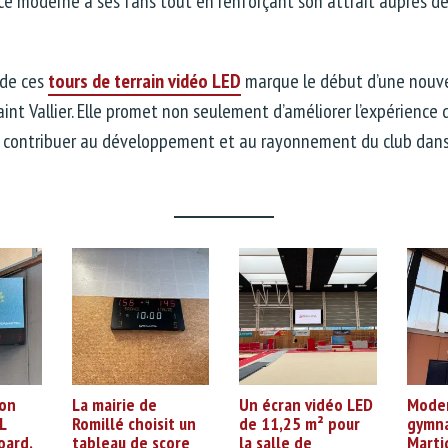
e moderne à ses fans tout en renforçant son attrait auprès d
 de ces
tours de terrain vidéo LED
marque le début d’une nouve
aint Vallier. Elle promet non seulement d’améliorer l’expérience
e contribuer au développement et au rayonnement du club dans
son
La mairie de
Un écran vidéo LED
Moder
L
Romillé choisit un
de 11,25 m² pour
gymna
oard,
tableau de score
la salle de
Marti