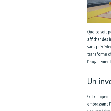
Que ce soit p
afficher des 
sans précéden
transforme ch
l’engagement 
Un inv
Cet équipemen
embrassant l’