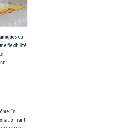
namiques
ou
ne flexibilité
if
ant
rôme. En
onal, offrant