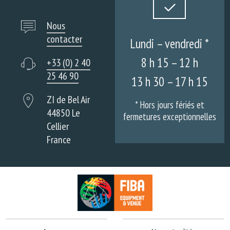
Nous
contacter
Lundi – vendredi *
8 h 15 – 12 h
+33 (0) 2 40
25 46 90
13 h 30 – 17 h 15
ZI de Bel Air
* Hors jours fériés et
44850 Le
fermetures exceptionnelles
Cellier
France