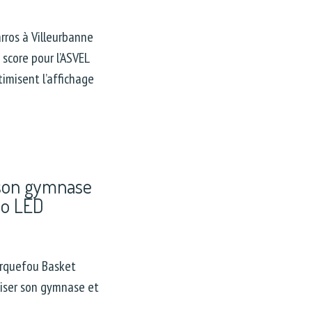
ros à Villeurbanne
 score pour l’ASVEL
imisent l’affichage
son gymnase
éo LED
rquefou Basket
iser son gymnase et