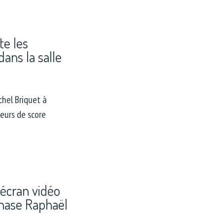
te les
ans la salle
chel Briquet à
eurs de score
 écran vidéo
nase Raphaël