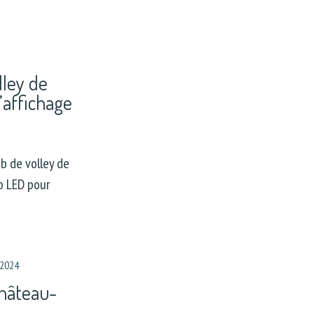
lley de
’affichage
b de volley de
o LED pour
 2024
Château-