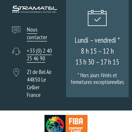
Nous
contacter
Lundi – vendredi *
8 h 15 – 12 h
+33 (0) 2 40
25 46 90
13 h 30 – 17 h 15
ZI de Bel Air
* Hors jours fériés et
44850 Le
fermetures exceptionnelles
Cellier
France