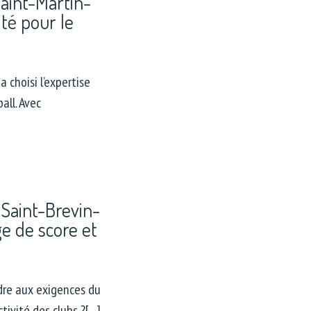
aint-Martin-
ité pour le
choisi l’expertise
all. Avec
Saint-Brevin-
age de score et
re aux exigences du
tivité des clubs ?[…]