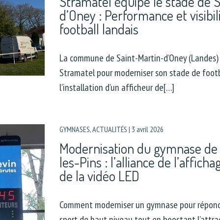
Stramatel équipe le stade de S
d’Oney : Performance et visibil
football landais
La commune de Saint-Martin-d’Oney (Landes) a 
Stramatel pour moderniser son stade de footb
l’installation d’un afficheur de[…]
GYMNASES
,
ACTUALITÉS
|
3 avril 2026
Modernisation du gymnase de 
les-Pins : l’alliance de l’affich
de la vidéo LED
Comment moderniser un gymnase pour répond
sport de haut niveau tout en boostant l’attrac