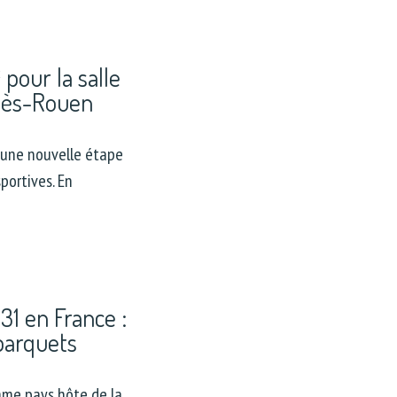
pour la salle
-lès-Rouen
 une nouvelle étape
portives. En
1 en France :
 parquets
mme pays hôte de la