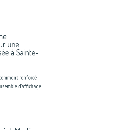
me
our une
ée à Sainte-
écemment renforcé
nsemble d’affichage