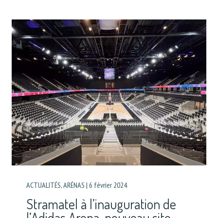
ACTUALITÉS
,
ARÉNAS
|
6 février 2024
Stramatel à l’inauguration de
l’Adidas Arena, nouveau site