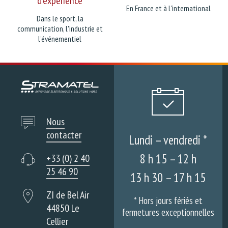
d'expérience
En France et à l'international
Dans le sport, la
communication, l'industrie et
l'événementiel
Nous
contacter
Lundi – vendredi *
8 h 15 – 12 h
+33 (0) 2 40
25 46 90
13 h 30 – 17 h 15
ZI de Bel Air
* Hors jours fériés et
44850 Le
fermetures exceptionnelles
Cellier