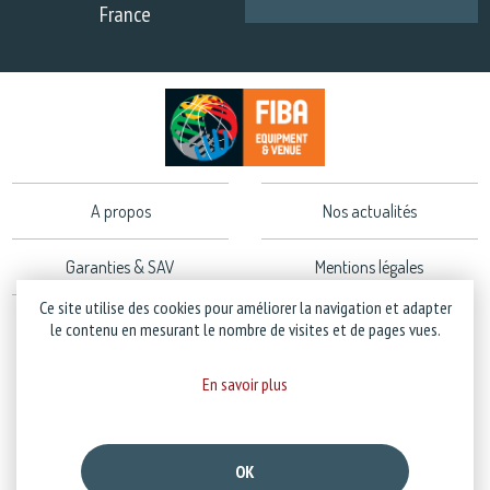
France
A propos
Nos actualités
Garanties & SAV
Mentions légales
Ce site utilise des cookies pour améliorer la navigation et adapter
Politique de confidentialité
le contenu en mesurant le nombre de visites et de pages vues.
En savoir plus
Copyright © 2026 Stramatel - Tous droits réservés - Création
Business to Web
OK