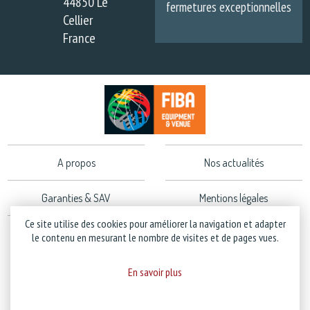
44850 Le
fermetures exceptionnelles
Cellier
France
A propos
Nos actualités
Garanties & SAV
Mentions légales
Ce site utilise des cookies pour améliorer la navigation et adapter
Politique de confidentialité
le contenu en mesurant le nombre de visites et de pages vues.
En savoir plus
Copyright © 2026 Stramatel - Tous droits réservés - Création