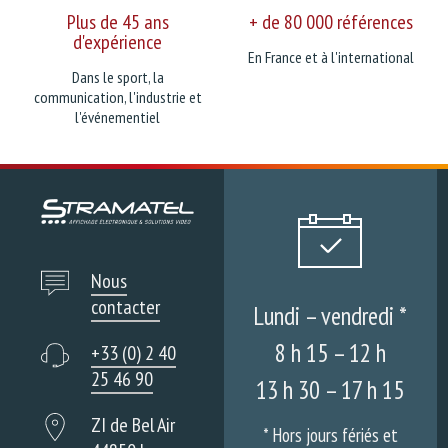
Plus de 45 ans
+ de 80 000 références
d'expérience
En France et à l'international
Dans le sport, la
communication, l'industrie et
l'événementiel
Nous
contacter
Lundi – vendredi *
8 h 15 – 12 h
+33 (0) 2 40
25 46 90
13 h 30 – 17 h 15
ZI de Bel Air
* Hors jours fériés et