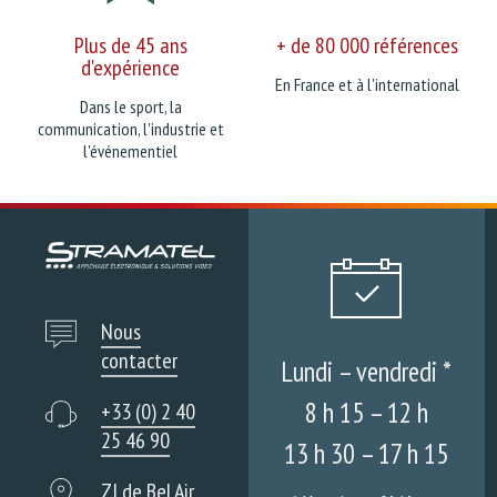
Plus de 45 ans
+ de 80 000 références
d'expérience
En France et à l'international
Dans le sport, la
communication, l'industrie et
l'événementiel
Nous
contacter
Lundi – vendredi *
8 h 15 – 12 h
+33 (0) 2 40
25 46 90
13 h 30 – 17 h 15
ZI de Bel Air