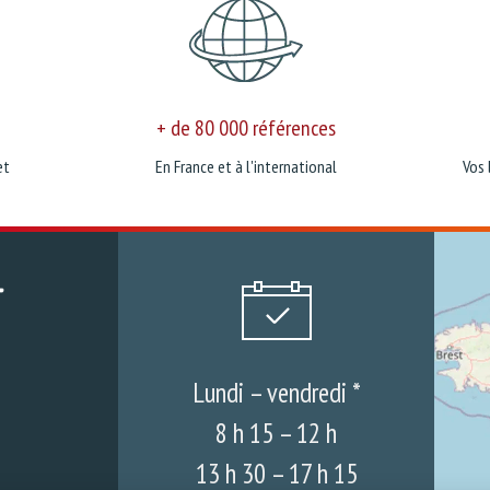
+ de 80 000 références
et
En France et à l'international
Vos 
Lundi – vendredi *
8 h 15 – 12 h
13 h 30 – 17 h 15