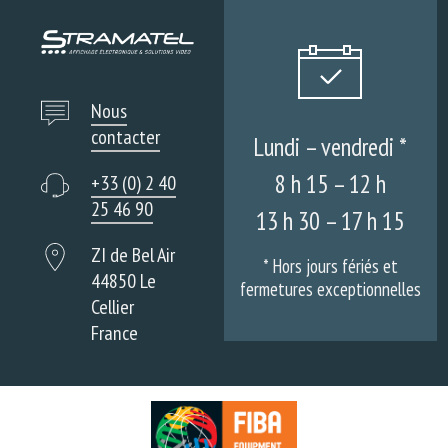
Nous
contacter
Lundi – vendredi *
8 h 15 – 12 h
+33 (0) 2 40
25 46 90
13 h 30 – 17 h 15
ZI de Bel Air
* Hors jours fériés et
44850 Le
fermetures exceptionnelles
Cellier
France