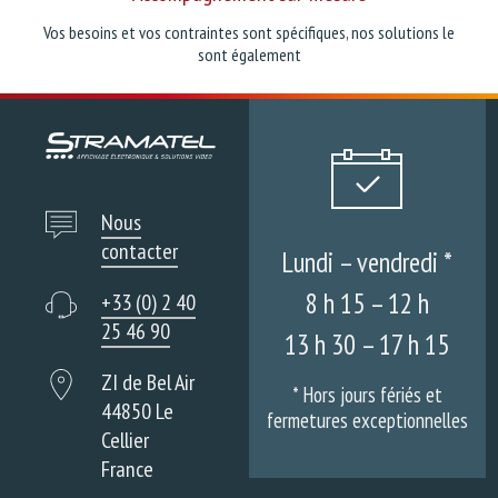
Vos besoins et vos contraintes sont spécifiques, nos solutions le
sont également
Nous
contacter
Lundi – vendredi *
8 h 15 – 12 h
+33 (0) 2 40
25 46 90
13 h 30 – 17 h 15
ZI de Bel Air
* Hors jours fériés et
44850 Le
fermetures exceptionnelles
Cellier
France