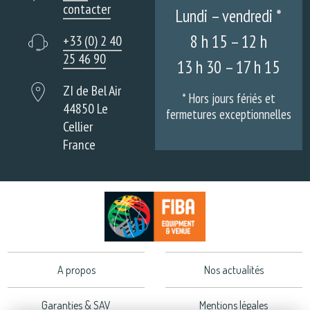
contacter
Lundi – vendredi *
8 h 15 – 12 h
+33 (0) 2 40
25 46 90
13 h 30 – 17 h 15
ZI de Bel Air
* Hors jours fériés et
44850 Le
fermetures exceptionnelles
Cellier
France
A propos
Nos actualités
Garanties & SAV
Mentions légales