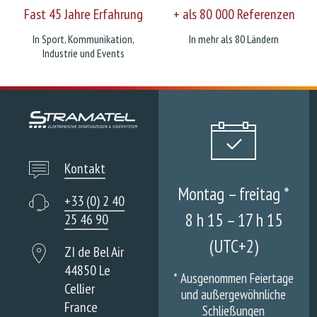
Fast 45 Jahre Erfahrung
+ als 80 000 Referenzen
In Sport, Kommunikation,
In mehr als 80 Ländern
Industrie und Events
Kontakt
Montag – freitag *
+33 (0) 2 40
8 h 15 – 17 h 15
25 46 90
(UTC+2)
ZI de Bel Air
44850 Le
*
Ausgenommen Feiertage
Cellier
und außergewöhnliche
France
Schließungen