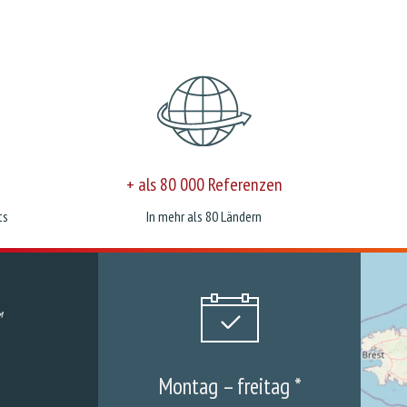
+ als 80 000 Referenzen
ts
In mehr als 80 Ländern
Montag – freitag *