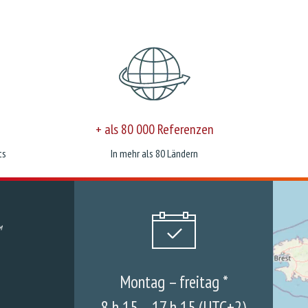
+ als 80 000 Referenzen
ts
In mehr als 80 Ländern
Montag – freitag *
8 h 15 – 17 h 15 (UTC+2)