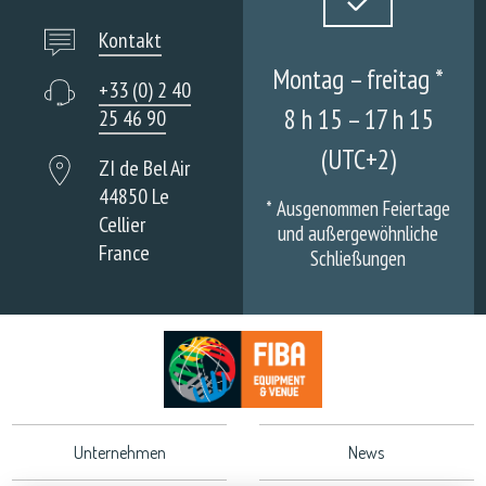
Kontakt
Montag – freitag *
+33 (0) 2 40
8 h 15 – 17 h 15
25 46 90
(UTC+2)
ZI de Bel Air
44850 Le
*
Ausgenommen Feiertage
Cellier
und außergewöhnliche
France
Schließungen
Unternehmen
News