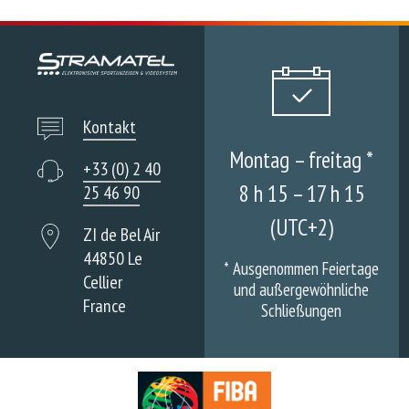
Kontakt
Montag – freitag *
+33 (0) 2 40
8 h 15 – 17 h 15
25 46 90
(UTC+2)
ZI de Bel Air
44850 Le
*
Ausgenommen Feiertage
Cellier
und außergewöhnliche
France
Schließungen