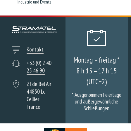
Industrie und Events
Kontakt
Montag – freitag *
+33 (0) 2 40
8 h 15 – 17 h 15
25 46 90
(UTC+2)
ZI de Bel Air
44850 Le
*
Ausgenommen Feiertage
Cellier
und außergewöhnliche
France
Schließungen