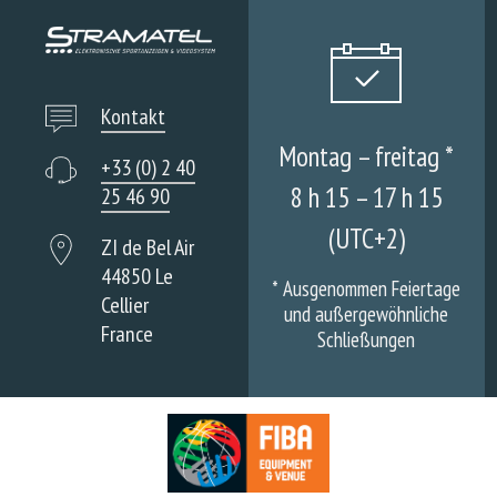
Kontakt
Montag – freitag *
+33 (0) 2 40
8 h 15 – 17 h 15
25 46 90
(UTC+2)
ZI de Bel Air
44850 Le
*
Ausgenommen Feiertage
Cellier
und außergewöhnliche
France
Schließungen