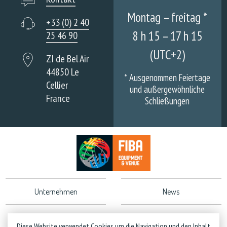
Montag – freitag *
+33 (0) 2 40
8 h 15 – 17 h 15
25 46 90
(UTC+2)
ZI de Bel Air
44850 Le
*
Ausgenommen Feiertage
Cellier
und außergewöhnliche
France
Schließungen
Unternehmen
News
Gewährleistung
Impressum
Diese Website verwendet Cookies um die Navigation und den Inhalt