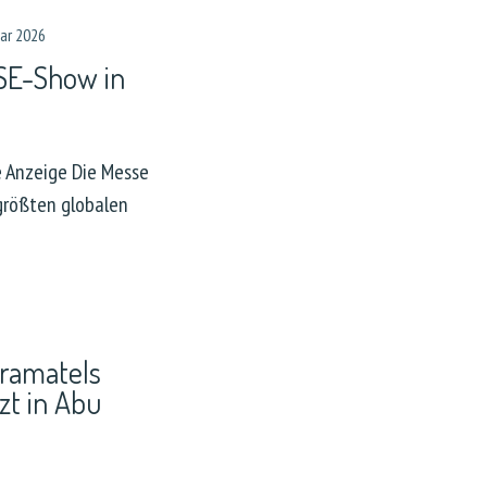
uar 2026
ISE-Show in
he Anzeige Die Messe
 größten globalen
tramatels
t in Abu