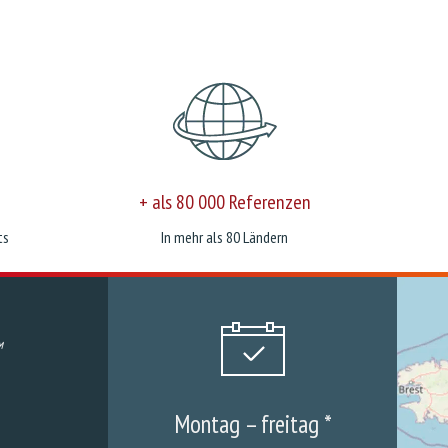
+ als 80 000 Referenzen
ts
In mehr als 80 Ländern
Montag – freitag *