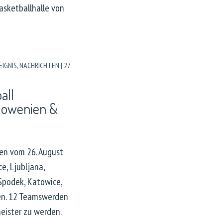
asketballhalle von
EIGNIS
,
NACHRICHTEN
|
27
all
lowenien &
den vom 26. August
e, Ljubljana,
Spodek, Katowice,
en. 12 Teamswerden
eister zu werden.