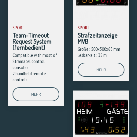
SPORT
SPORT
Team-Timeout
Strafzeitanzeige
Request System
MVB
(fernbedient)
Größe : 500x300x65 mm
Compatible with most of
Lesbarkeit : 35 m
Stramatel control
consoles
MEHR
2 handheld remote
controls
MEHR