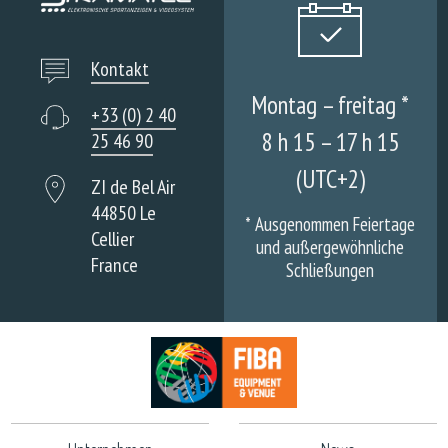
Kontakt
Montag – freitag *
+33 (0) 2 40
8 h 15 – 17 h 15
25 46 90
(UTC+2)
ZI de Bel Air
44850 Le
*
Ausgenommen Feiertage
Cellier
und außergewöhnliche
France
Schließungen