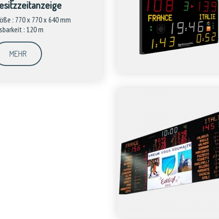
esitzzeitanzeige
öße : 770 x 770 x 640 mm
sbarkeit : 120 m
MEHR