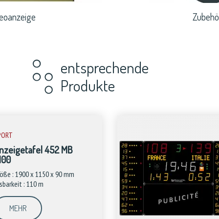
eoanzeige
Zubehö
entsprechende
Produkte
PORT
nzeigetafel 452 MB
100
öße : 1900 x 1150 x 90 mm
sbarkeit : 110 m
MEHR