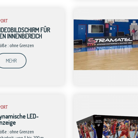
PORT
IDEOBILDSCHIRM FÛR
EN INNENBEREICH
öße : ohne Grenzen
MEHR
PORT
ynamische LED-
nzeige
öße : ohne Grenzen
sbarkeit : von 5 bis 200 m