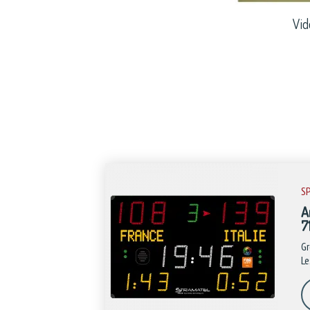
Vid
S
A
7
Gr
Le