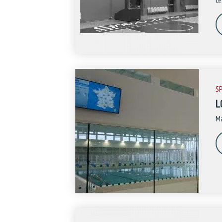
S
L
Ma