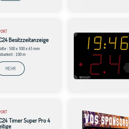
PORT
C24 Besitzzeitanzeige
öße : 500 x 300 x 65 mm
sbarkeit : 100 m
MEHR
PORT
C24 Timer Super Pro 4
eitige