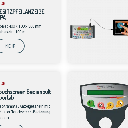
PORT
ESITZPFEILANZEIGE
PA
öße : 400 x 100 x 100 mm
sbarkeit : 100 m
MEHR
PORT
ouchscreen Bedienpult
portab
e Stramatel Anzeigetafeln mit
buster Touchscreen-Bedienung
euern