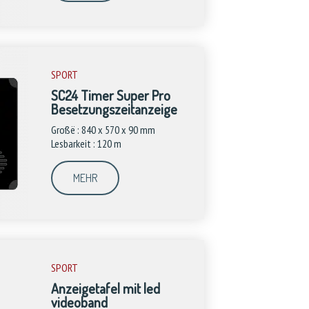
SPORT
SC24 Timer Super Pro
Besetzungszeitanzeige
Großë : 840 x 570 x 90 mm
Lesbarkeit : 120 m
MEHR
SPORT
Anzeigetafel mit led
videoband