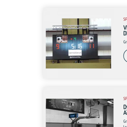
S
V
D
Gr
S
D
A
Gr
Le