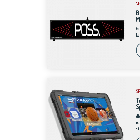
S
B
M
Gr
Le
S
T
S
di
ro
st