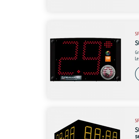
S
S
Gr
Le
S
S
s