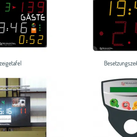
zeigetafel
Besetzungszei