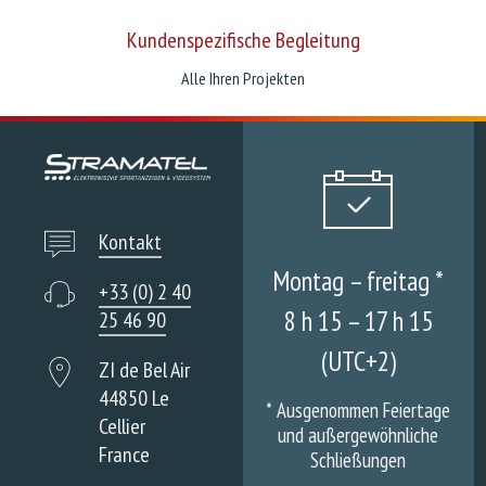
Kundenspezifische Begleitung
Alle Ihren Projekten
Kontakt
Montag – freitag *
+33 (0) 2 40
8 h 15 – 17 h 15
25 46 90
(UTC+2)
ZI de Bel Air
44850 Le
*
Ausgenommen Feiertage
Cellier
und außergewöhnliche
France
Schließungen