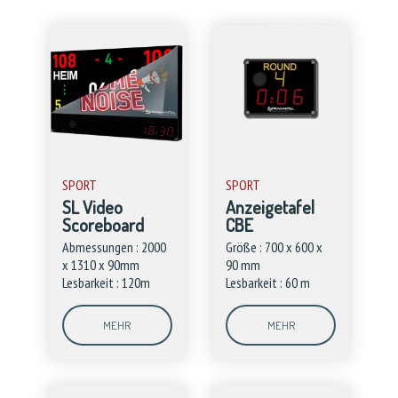
SPORT
SPORT
SL Video
Anzeigetafel
Scoreboard
CBE
Abmessungen : 2000
Größe : 700 x 600 x
x 1310 x 90mm
90 mm
Lesbarkeit : 120m
Lesbarkeit : 60 m
MEHR
MEHR