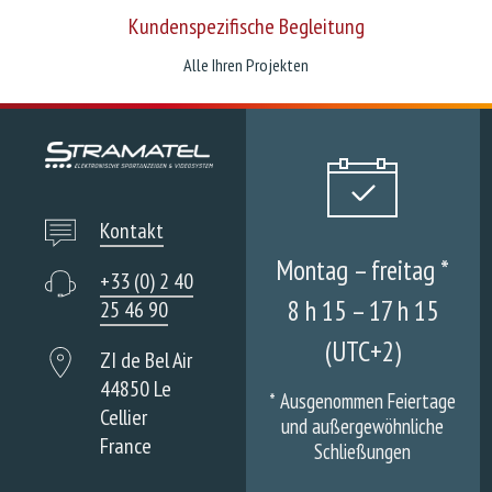
Kundenspezifische Begleitung
Alle Ihren Projekten
Kontakt
Montag – freitag *
+33 (0) 2 40
8 h 15 – 17 h 15
25 46 90
(UTC+2)
ZI de Bel Air
44850 Le
*
Ausgenommen Feiertage
Cellier
und außergewöhnliche
France
Schließungen