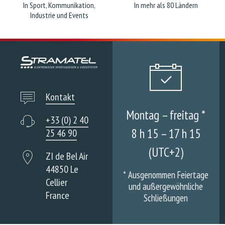
In Sport, Kommunikation,
In mehr als 80 Ländern
Industrie und Events
Kontakt
Montag – freitag *
+33 (0) 2 40
8 h 15 – 17 h 15
25 46 90
(UTC+2)
ZI de Bel Air
44850 Le
*
Ausgenommen Feiertage
Cellier
und außergewöhnliche
France
Schließungen