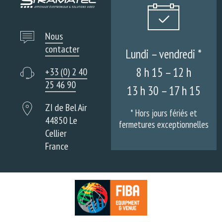
Nous
contacter
Lundi – vendredi *
8 h 15 – 12 h
+33 (0) 2 40
25 46 90
13 h 30 – 17 h 15
ZI de Bel Air
* Hors jours fériés et
44850 Le
fermetures exceptionnelles
Cellier
France