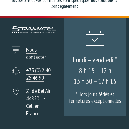
Vos besoins et vos contraintes sont spécifiques, nos solutions le
sont également
Nous
contacter
Lundi – vendredi *
8 h 15 – 12 h
+33 (0) 2 40
25 46 90
13 h 30 – 17 h 15
ZI de Bel Air
* Hors jours fériés et
44850 Le
fermetures exceptionnelles
Cellier
France