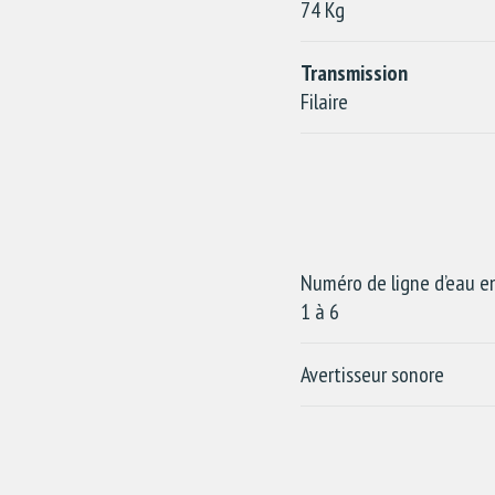
74 Kg
Transmission
Filaire
Numéro de ligne d’eau en
1 à 6
Avertisseur sonore