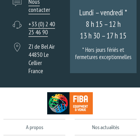
Nous
contacter
Lundi – vendredi *
8 h 15 – 12 h
+33 (0) 2 40
25 46 90
13 h 30 – 17 h 15
ZI de Bel Air
* Hors jours fériés et
44850 Le
fermetures exceptionnelles
Cellier
France
A propos
Nos actualités