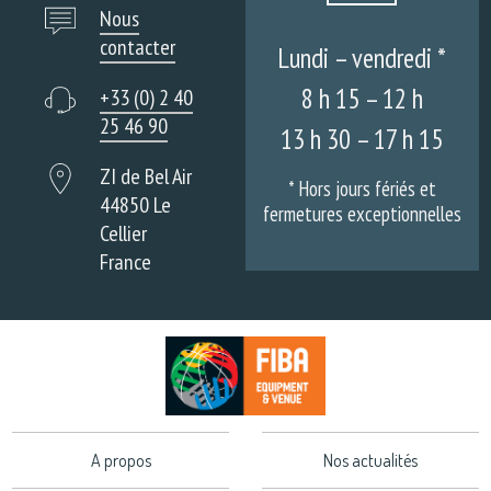
Nous
contacter
Lundi – vendredi *
8 h 15 – 12 h
+33 (0) 2 40
25 46 90
13 h 30 – 17 h 15
ZI de Bel Air
* Hors jours fériés et
44850 Le
fermetures exceptionnelles
Cellier
France
A propos
Nos actualités