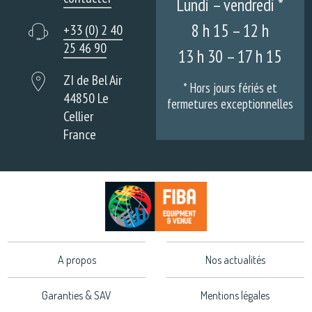
Lundi – vendredi *
8 h 15 – 12 h
+33 (0) 2 40
25 46 90
13 h 30 – 17 h 15
ZI de Bel Air
* Hors jours fériés et
44850 Le
fermetures exceptionnelles
Cellier
France
A propos
Nos actualités
Garanties & SAV
Mentions légales