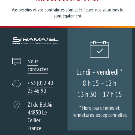
Vos besoins et vos contraintes sont spécifiques, nos solutions le
sont également
Nous
contacter
Lundi – vendredi *
8 h 15 – 12 h
+33 (0) 2 40
25 46 90
13 h 30 – 17 h 15
ZI de Bel Air
* Hors jours fériés et
44850 Le
fermetures exceptionnelles
Cellier
France