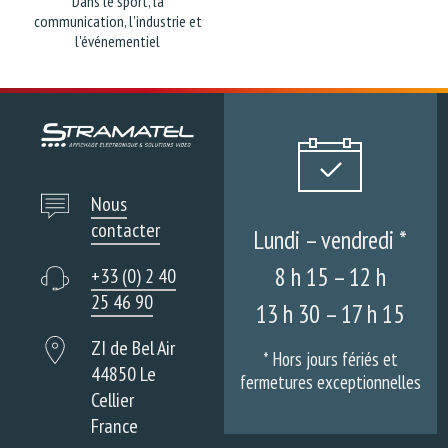
Dans le sport, la
communication, l'industrie et
l'événementiel
Nous
contacter
Lundi – vendredi *
8 h 15 – 12 h
+33 (0) 2 40
25 46 90
13 h 30 – 17 h 15
ZI de Bel Air
* Hors jours fériés et
44850 Le
fermetures exceptionnelles
Cellier
France