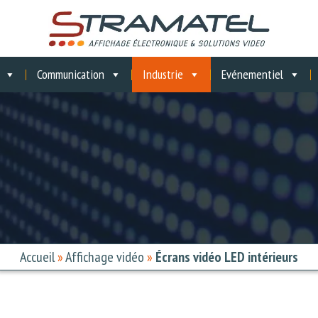
Communication
Industrie
Evénementiel
Accueil
»
Affichage vidéo
»
Écrans vidéo LED intérieurs