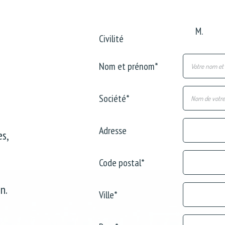
M.
Civilité
Nom et prénom
*
Société
*
s
Adresse
s,
Code postal
*
n.
Ville
*