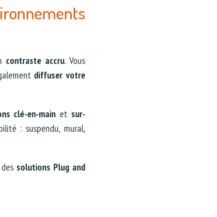
ironnements
un
contraste accru
. Vous
galement
diffuser votre
ons clé-en-main
et
sur-
ilité : suspendu, mural,
s des
solutions Plug and