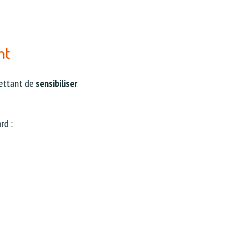
nt
ettant de
sensibiliser
rd :