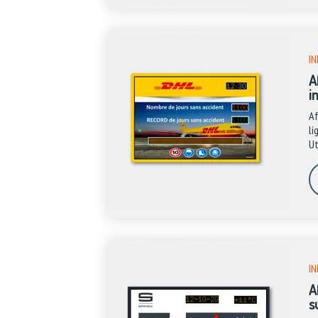
IN
A
i
Af
li
Ut
IN
A
s