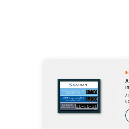
IN
A
in
Af
Ut