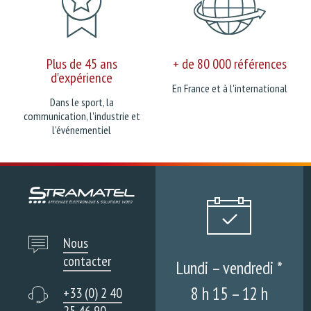
Plus de 45 ans
+ de 80 000 références
d'expérience
En France et à l'international
Dans le sport, la
communication, l'industrie et
l'événementiel
Nous
contacter
Lundi – vendredi *
8 h 15 – 12 h
+33 (0) 2 40
25 46 90