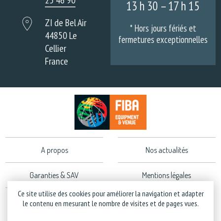
13 h 30 – 17 h 15
ZI de Bel Air
* Hors jours fériés et
44850 Le
fermetures exceptionnelles
Cellier
France
A propos
Nos actualités
Garanties & SAV
Mentions légales
Ce site utilise des cookies pour améliorer la navigation et adapter
Politique de confidentialité
le contenu en mesurant le nombre de visites et de pages vues.