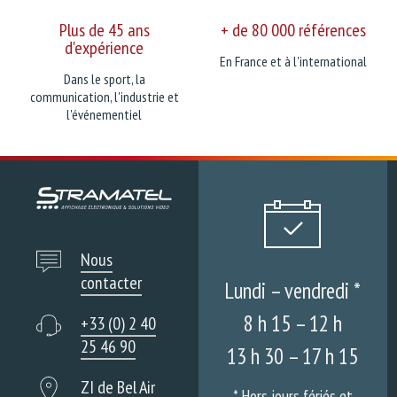
Plus de 45 ans
+ de 80 000 références
d'expérience
En France et à l'international
Dans le sport, la
communication, l'industrie et
l'événementiel
Nous
contacter
Lundi – vendredi *
8 h 15 – 12 h
+33 (0) 2 40
25 46 90
13 h 30 – 17 h 15
ZI de Bel Air
* Hors jours fériés et