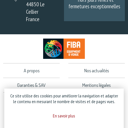
44850 Le
fermetures exceptionnelles
Cellier
France
A propos
Nos actualités
Garanties & SAV
Mentions légales
Ce site utilise des cookies pour améliorer la navigation et adapter
Politique de confidentialité
le contenu en mesurant le nombre de visites et de pages vues.
En savoir plus
Copyright © 2026 Stramatel - Tous droits réservés - Création