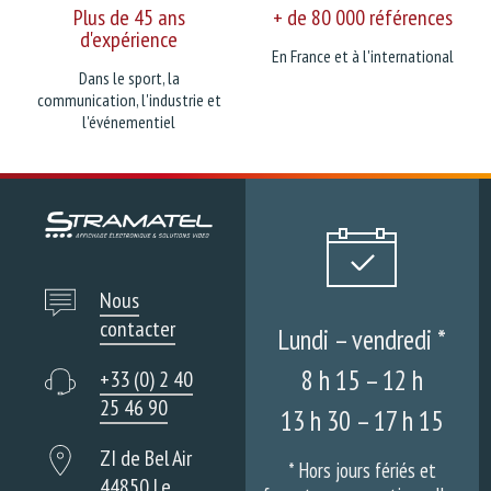
Plus de 45 ans
+ de 80 000 références
d'expérience
En France et à l'international
Dans le sport, la
communication, l'industrie et
l'événementiel
Nous
contacter
Lundi – vendredi *
8 h 15 – 12 h
+33 (0) 2 40
25 46 90
13 h 30 – 17 h 15
ZI de Bel Air
* Hors jours fériés et
44850 Le