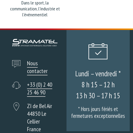
Dans le sport, la
communication, l'industrie et
l'événementiel
Nous
contacter
Lundi – vendredi *
8 h 15 – 12 h
+33 (0) 2 40
25 46 90
13 h 30 – 17 h 15
ZI de Bel Air
* Hors jours fériés et
44850 Le
fermetures exceptionnelles
Cellier
France