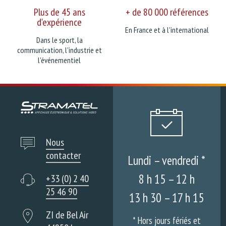
Plus de 45 ans
+ de 80 000 références
d'expérience
En France et à l'international
Dans le sport, la
communication, l'industrie et
l'événementiel
Nous
contacter
Lundi – vendredi *
8 h 15 – 12 h
+33 (0) 2 40
25 46 90
13 h 30 – 17 h 15
ZI de Bel Air
* Hors jours fériés et