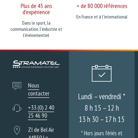
Plus de 45 ans
+ de 80 000 références
d'expérience
En France et à l'international
Dans le sport, la
communication, l'industrie et
l'événementiel
Nous
contacter
Lundi – vendredi *
8 h 15 – 12 h
+33 (0) 2 40
25 46 90
13 h 30 – 17 h 15
ZI de Bel Air
* Hors jours fériés et
44850 Le