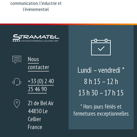
communication, l'industrie et
l'événementiel
Nous
contacter
Lundi – vendredi *
8 h 15 – 12 h
+33 (0) 2 40
25 46 90
13 h 30 – 17 h 15
ZI de Bel Air
* Hors jours fériés et
44850 Le
fermetures exceptionnelles
Cellier
France